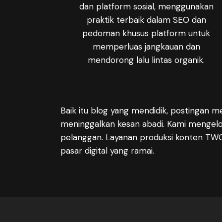
dan platform sosial, menggunakan
praktik terbaik dalam SEO dan
pedoman khusus platform untuk
memperluas jangkauan dan
mendorong lalu lintas organik.
Baik itu blog yang mendidik, postingan 
meninggalkan kesan abadi. Kami mengelola
pelanggan. Layanan produksi konten T
pasar digital yang ramai.