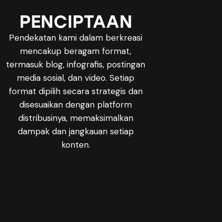
PENCIPTAAN
Pendekatan kami dalam berkreasi
mencakup beragam format,
termasuk blog, infografis, postingan
media sosial, dan video. Setiap
format dipilih secara strategis dan
disesuaikan dengan platform
distribusinya, memaksimalkan
dampak dan jangkauan setiap
konten.