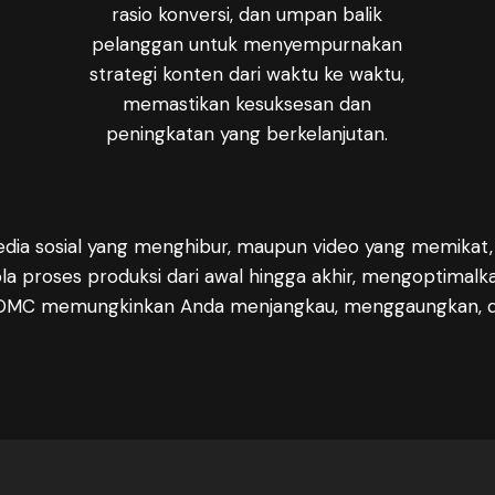
rasio konversi, dan umpan balik
pelanggan untuk menyempurnakan
strategi konten dari waktu ke waktu,
memastikan kesuksesan dan
peningkatan yang berkelanjutan.
media sosial yang menghibur, maupun video yang memikat
 proses produksi dari awal hingga akhir, mengoptimalkan
WOMC memungkinkan Anda menjangkau, menggaungkan, d