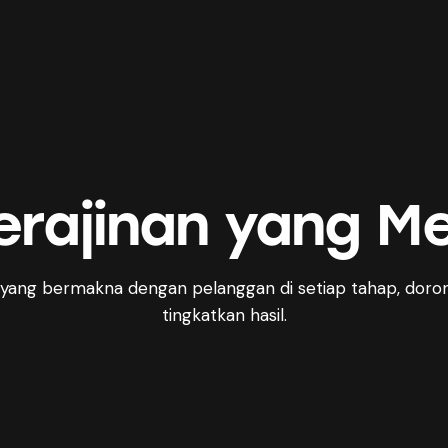
erajinan yang 
 yang bermakna dengan pelanggan di setiap tahap, doron
tingkatkan hasil.