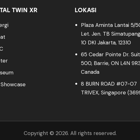
TAL TWIN XR
LOKASI
ergi
Plaza Aminta Lantai 5/50
Let. Jen. TB Simatupang
at
10 DKI Jakarta, 12310
C
65 Cedar Pointe Dr. Sui
iter
500, Barrie, ON L4N 9R3
Canada
seum
8 BURN ROAD #07-07
 Showcase
TRIVEX, Singapore (369
Copyright © 2026. All rights reserved.